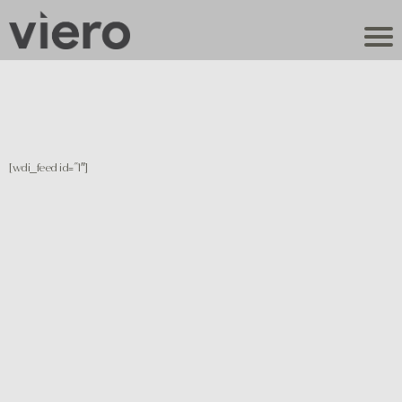
[wdi_feed id=”1″]